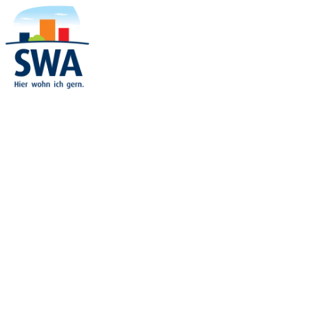
03733-67700
kontakt@swa-annaberg.de
MENU