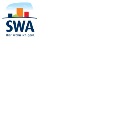
03733-67700
kontakt@swa-annaberg.de
MENU